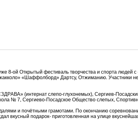
уже 8-ой Открытый фестиваль творчества и спорта людей 
Джакколо» «Шаффолборд» Дартсу, Отжиманию. Участники не 
ЗДРАВА» (интернат слепо-глухонемых), Сергиев-Посадски
школа № 7, Сергиево-Посадское Общество слепых, Спортив
алями и почётными грамотами. По окончанию соревнований
ждал вкусный подарок- приготовленная на улице вкуснейша