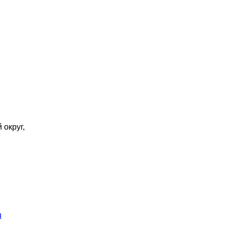
 округ,
u