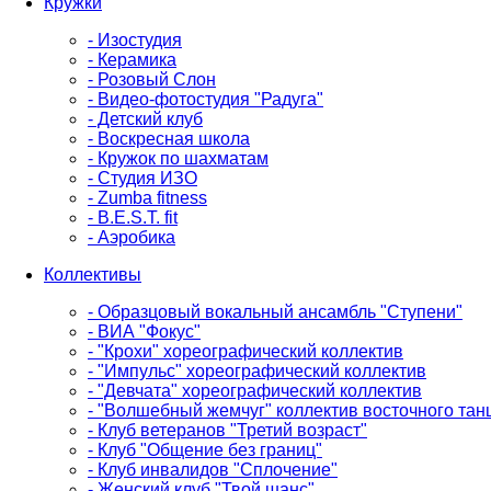
Кружки
- Изостудия
- Керамика
- Розовый Слон
- Видео-фотостудия "Радуга"
- Детский клуб
- Воскресная школа
- Кружок по шахматам
- Студия ИЗО
- Zumba fitness
- B.E.S.T. fit
- Аэробика
Коллективы
- Образцовый вокальный ансамбль "Ступени"
- ВИА "Фокус"
- "Крохи" хореографический коллектив
- "Импульс" хореографический коллектив
- "Девчата" хореографический коллектив
- "Волшебный жемчуг" коллектив восточного тан
- Клуб ветеранов "Третий возраст"
- Клуб "Общение без границ"
- Клуб инвалидов "Сплочение"
- Женский клуб "Твой шанс"