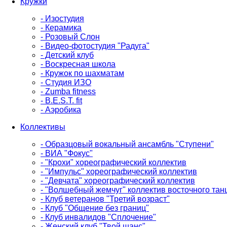
Кружки
- Изостудия
- Керамика
- Розовый Слон
- Видео-фотостудия "Радуга"
- Детский клуб
- Воскресная школа
- Кружок по шахматам
- Студия ИЗО
- Zumba fitness
- B.E.S.T. fit
- Аэробика
Коллективы
- Образцовый вокальный ансамбль "Ступени"
- ВИА "Фокус"
- "Крохи" хореографический коллектив
- "Импульс" хореографический коллектив
- "Девчата" хореографический коллектив
- "Волшебный жемчуг" коллектив восточного тан
- Клуб ветеранов "Третий возраст"
- Клуб "Общение без границ"
- Клуб инвалидов "Сплочение"
- Женский клуб "Твой шанс"