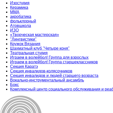
Изостудия
Керамика
ММА
акробатика
фольклорный
Атовшкола
ИЗО
«Творческая мастерская»
"Лингвистики"
Кружок Вязания
Шахматный клуб "Четыре коня"
Театральная студия
Играем в волейбол! Группа для взрослых
Играем в волейбол! Группа старшеклассников
Секция Каратэ
Секция инвалидов-колясочников
Секция инвалидов и людей старшего возраста
Вокально-инструментальный ансамбль
Бокс
Комплексный центр социального обслуживания и реа