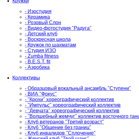
Кружки
- Изостудия
- Керамика
- Розовый Слон
- Видео-фотостудия "Радуга"
- Детский клуб
- Воскресная школа
- Кружок по шахматам
- Студия ИЗО
- Zumba fitness
- B.E.S.T. fit
- Аэробика
Коллективы
- Образцовый вокальный ансамбль "Ступени"
- ВИА "Фокус"
- "Крохи" хореографический коллектив
- "Импульс" хореографический коллектив
- "Девчата" хореографический коллектив
- "Волшебный жемчуг" коллектив восточного тан
- Клуб ветеранов "Третий возраст"
- Клуб "Общение без границ"
- Клуб инвалидов "Сплочение"
- Женский клуб "Твой шанс"