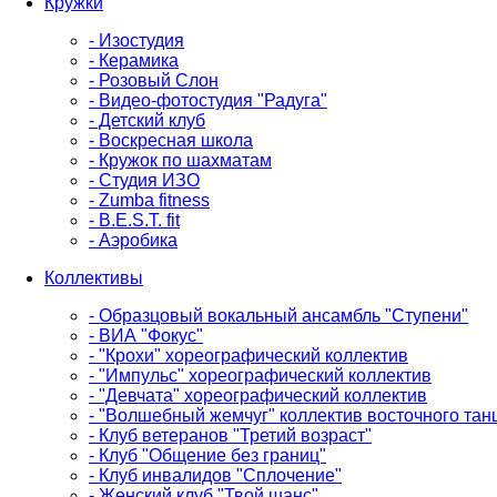
Кружки
- Изостудия
- Керамика
- Розовый Слон
- Видео-фотостудия "Радуга"
- Детский клуб
- Воскресная школа
- Кружок по шахматам
- Студия ИЗО
- Zumba fitness
- B.E.S.T. fit
- Аэробика
Коллективы
- Образцовый вокальный ансамбль "Ступени"
- ВИА "Фокус"
- "Крохи" хореографический коллектив
- "Импульс" хореографический коллектив
- "Девчата" хореографический коллектив
- "Волшебный жемчуг" коллектив восточного тан
- Клуб ветеранов "Третий возраст"
- Клуб "Общение без границ"
- Клуб инвалидов "Сплочение"
- Женский клуб "Твой шанс"