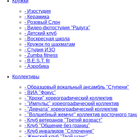
Кружки
- Изостудия
- Керамика
- Розовый Слон
- Видео-фотостудия "Радуга"
- Детский клуб
- Воскресная школа
- Кружок по шахматам
- Студия ИЗО
- Zumba fitness
- B.E.S.T. fit
- Аэробика
Коллективы
- Образцовый вокальный ансамбль "Ступени"
- ВИА "Фокус"
- "Крохи" хореографический коллектив
- "Импульс" хореографический коллектив
- "Девчата" хореографический коллектив
- "Волшебный жемчуг" коллектив восточного тан
- Клуб ветеранов "Третий возраст"
- Клуб "Общение без границ"
- Клуб инвалидов "Сплочение"
- Женский клуб "Твой шанс"