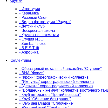
Кружки
- Изостудия
- Керамика
- Розовый Слон
- Видео-фотостудия "Радуга"
- Детский клуб
- Воскресная школа
- Кружок по шахматам
- Студия ИЗО
- Zumba fitness
- B.E.S.T. fit
- Аэробика
Коллективы
- Образцовый вокальный ансамбль "Ступени"
- ВИА "Фокус"
- "Крохи" хореографический коллектив
- "Импульс" хореографический коллектив
- "Девчата" хореографический коллектив
- "Волшебный жемчуг" коллектив восточного тан
- Клуб ветеранов "Третий возраст"
- Клуб "Общение без границ"
- Клуб инвалидов "Сплочение"
- Женский клуб "Твой шанс"