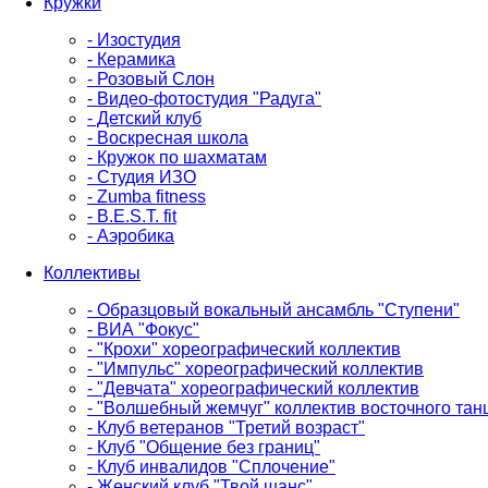
Кружки
- Изостудия
- Керамика
- Розовый Слон
- Видео-фотостудия "Радуга"
- Детский клуб
- Воскресная школа
- Кружок по шахматам
- Студия ИЗО
- Zumba fitness
- B.E.S.T. fit
- Аэробика
Коллективы
- Образцовый вокальный ансамбль "Ступени"
- ВИА "Фокус"
- "Крохи" хореографический коллектив
- "Импульс" хореографический коллектив
- "Девчата" хореографический коллектив
- "Волшебный жемчуг" коллектив восточного тан
- Клуб ветеранов "Третий возраст"
- Клуб "Общение без границ"
- Клуб инвалидов "Сплочение"
- Женский клуб "Твой шанс"