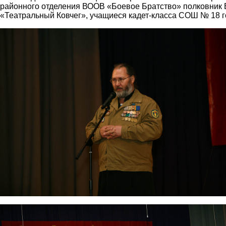
районного отделения ВООВ «Боевое Братство» полковник В
«Театральный Ковчег», учащиеся кадет-класса СОШ № 18 